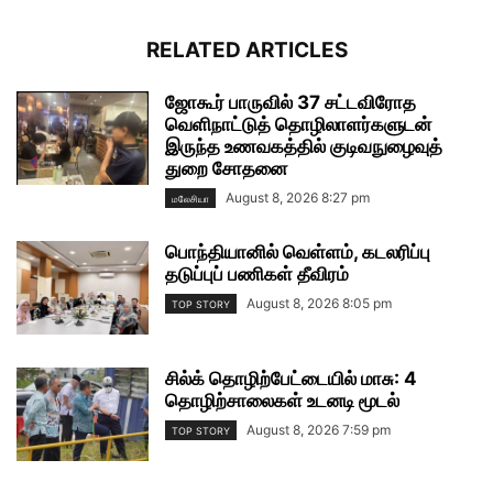
RELATED ARTICLES
ஜோகூர் பாருவில் 37 சட்டவிரோத
வெளிநாட்டுத் தொழிலாளர்களுடன்
இருந்த உணவகத்தில் குடிவநுழைவுத்
துறை சோதனை
August 8, 2026 8:27 pm
மலேசியா
பொந்தியானில் வெள்ளம், கடலரிப்பு
தடுப்புப் பணிகள் தீவிரம்
August 8, 2026 8:05 pm
TOP STORY
சில்க் தொழிற்பேட்டையில் மாசு: 4
தொழிற்சாலைகள் உடனடி மூடல்
August 8, 2026 7:59 pm
TOP STORY