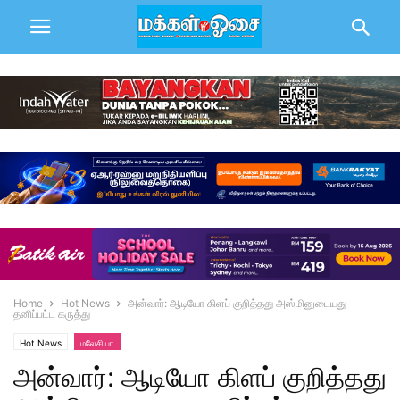
Home
Hot News
அன்வார்: ஆடியோ கிளப் குறித்தது அஸ்மினுடையது
தனிப்பட்ட கருத்து
Hot News
மலேசியா
அன்வார்: ஆடியோ கிளப் குறித்தது