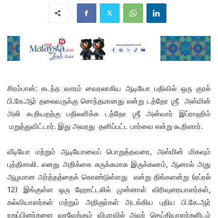
சிரம்பான்: கடந்த வாரம் வைரலாகிய ஆடியோ பதிவில் ஒரு குரல்
பி.கே.ஆர் தலைவருக்கு சொந்தமானது என்று டத்தோ ஶ்ரீ அஸ்மின்
அலி கூறியதற்கு பதிலளிக்க டத்தோ ஶ்ரீ அன்வார் இப்ராஹிம்
மறுத்துவிட்டார். இது அவரது தனிப்பட்ட பார்வை என்று கூறினார்.
வீடியோ மற்றும் ஆடியோவைப் பொறுத்தவரை, அஸ்மின் மிகவும்
புத்திசாலி. எனது அறிக்கை சுருக்கமாக இருக்கலாம், ஆனால் அது
ஆழமான அர்த்தத்தைக் கொண்டுள்ளது என்று திங்களன்று (ஏப்ரல்
12) இங்குள்ள ஒரு ஹோட்டலில் முன்னாள் விரிவுரையாளர்கள்,
கல்வியாளர்கள் மற்றும் அறிஞர்கள் அடங்கிய புதிய பி.கே.ஆர்
உறுப்பினர்களை வரவேற்கும் விழாவில் அவர் செய்தியாளர்களிடம்